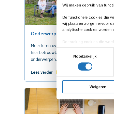
Wij maken gebruik van functi
De functionele cookies die w
wij plaatsen zorgen ervoor d
analytische cookies worden 
Onderwerpen
De tracking cookies die word
Meer leren over mentale gezondheid? Lees
interesses op te bouwen, zod
hier betrouwbare informatie over allerlei
Toestemmingsselectie
gebruikt voor het afspelen v
Noodzakelijk
onderwerpen.
besturingssysteem, schermre
accountinformatie) met 6 par
Lees verder
de toestemming weigeren. Dit
Je kunt je toestemming altijd
Weigeren
Voor een uitgebreide uitleg 
Een uitgebreide uitleg over 