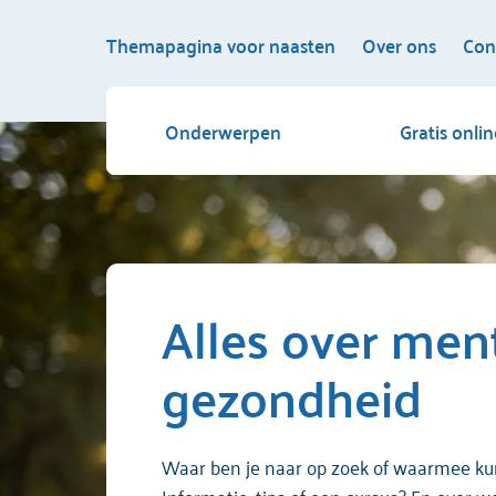
Themapagina voor naasten
Over ons
Con
Onderwerpen
Gratis onli
Alles over men
gezondheid
Waar ben je naar op zoek of waarmee ku