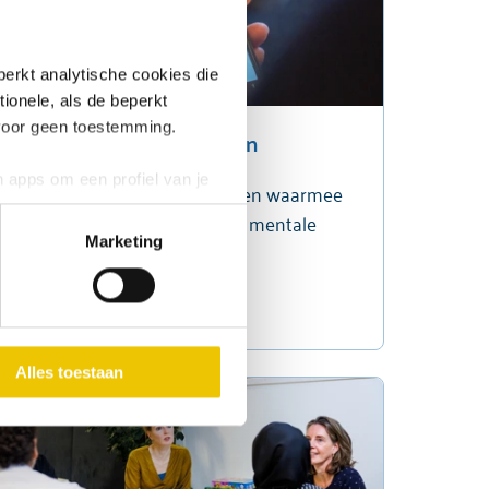
perkt analytische cookies die
ionele, als de beperkt
voor geen toestemming.
Online zelfhulp cursussen
 apps om een profiel van je
Diverse online gratis cursussen waarmee
Ook worden overige cookies
jij effectief kan werken aan je mentale
browsergegevens, type
Marketing
gezondheid.
n eventuele
er je dat niet wilt, kun je
Lees verder
ijken.
beeld is.
Alles toestaan
klaring
.