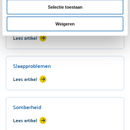
onze website kunt bekijken.
Selectie toestaan
Je kunt je toestemming altijd intrekken/wijzigen via de
zwevende knop die altijd linksonder in beeld is.
Rouw
Weigeren
Voor een uitgebreide uitleg over onze cookies, kun je
Lees artikel
ons
cookiebeleid
raadplegen.
Een uitgebreide uitleg over de verwerking van
persoonsgegevens, lees je in onze
privacyverklaring
.
Slaapproblemen
Lees artikel
Somberheid
Lees artikel