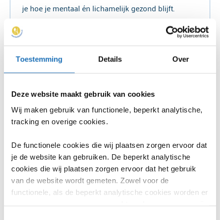
je hoe je mentaal én lichamelijk gezond blijft.
Lees verder
Toestemming
Details
Over
Omgaan met somberheid
Deze website maakt gebruik van cookies
Last van sombere gevoelens of gedachten? Krijg
Wij maken gebruik van functionele, beperkt analytische,
grip op je somberheid met onze zelfhulpcursus.
tracking en overige cookies.
Lees verder
De functionele cookies die wij plaatsen zorgen ervoor dat
je de website kan gebruiken. De beperkt analytische
cookies die wij plaatsen zorgen ervoor dat het gebruik
van de website wordt gemeten. Zowel voor de
Omgaan met stress
functionele, als de beperkt analytische cookies worden er
geen persoonsgegevens verwerkt en daarom vragen wij
Heb je last van stress en wil je daarmee om kunnen
daarvoor geen toestemming.
Toestemmingsselectie