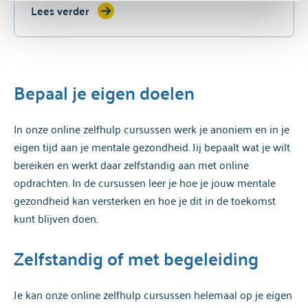
Lees verder
ons
cookiebeleid
raadplegen.
Een uitgebreide uitleg over de verwerking van
persoonsgegevens, lees je in onze
privacyverklaring
.
Bepaal je eigen doelen
In onze online zelfhulp cursussen werk je anoniem en in je
eigen tijd aan je mentale gezondheid. Jij bepaalt wat je wilt
bereiken en werkt daar zelfstandig aan met online
opdrachten. In de cursussen leer je hoe je jouw mentale
gezondheid kan versterken en hoe je dit in de toekomst
kunt blijven doen.
Zelfstandig of met begeleiding
Je kan onze online zelfhulp cursussen helemaal op je eigen