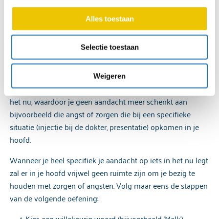
partners (Google, Meta, Hotjar, Mouseflow, Youtube en
klein dat je de tijd hebt om bijvoorbeeld een bodyscan te
Vimeo). Wanneer je dat niet wilt, kun je de toestemming
doen. Toch is het mogelijk om ook dan de regie te krijgen
Alles toestaan
weigeren. Dit betekent echter dat je de video’s niet op
over jouw aandacht en weer in het nu te komen.
onze website kunt bekijken.
Selectie toestaan
Aandacht specifiek maken
Je kunt je toestemming altijd intrekken/wijzigen via de
zwevende knop die altijd linksonder in beeld is.
Weigeren
Dat kan door je aandacht heel specifiek te leggen op iets in
Voor een uitgebreide uitleg over onze cookies, kun je
het nu, waardoor je geen aandacht meer schenkt aan
ons
cookiebeleid
raadplegen.
bijvoorbeeld die angst of zorgen die bij een specifieke
situatie (injectie bij de dokter, presentatie) opkomen in je
Een uitgebreide uitleg over de verwerking van
hoofd.
persoonsgegevens, lees je in onze
privacyverklaring
.
Wanneer je heel specifiek je aandacht op iets in het nu legt
zal er in je hoofd vrijwel geen ruimte zijn om je bezig te
houden met zorgen of angsten. Volg maar eens de stappen
van de volgende oefening:
Kies een willekeurig woord (bijvoorbeeld ‘Melk’)