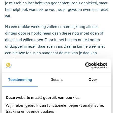
je misschien last hebt van gedachten (zoals gepieker), maar
het helpt ook wanneer je voor jezelf gewoon even een reset
wil.
Na een drukke werkdag zullen er namelijk nog allerlei
dingen door je hoofd heen gaan die je nog moet doen of
die je had willen doen. Door in het hier en nu te komen
ontkoppel jij jezelf daar even van. Daarna kun je weer met
een nieuwe focus en aandacht de rest van je dag kan
aanvliegen.
In het hier en nu met een bodyscan
Toestemming
Details
Over
Je kunt in het hier en nu leven door juist even stil te staan
bij wat er in je hoofd gebeurt, om je daar vervolgens van te
Deze website maakt gebruik van cookies
ontkoppelen. Een effectieve manier om dit te kunnen doen
Wij maken gebruik van functionele, beperkt analytische,
is met behulp van een bodyscan. Met een bodyscan richt jij
tracking en overige cookies.