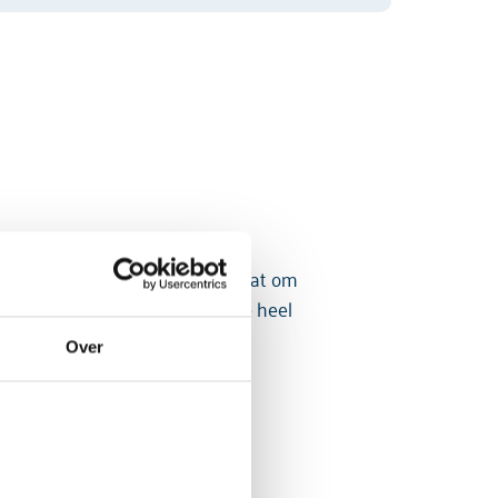
ent als mens vaak prima in staat om
anningstechnieken zijn daarmee heel
Over