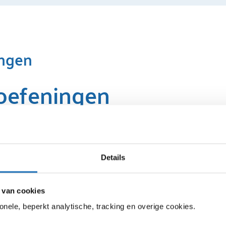
ngen
oefeningen
er op een natuurlijke manier de ontspanning te vinden. Je b
de controle over je lichaam en geest terug te krijgen. Ontsp
of stress hebt.
Details
:
 van cookies
onele, beperkt analytische, tracking en overige cookies.
ing