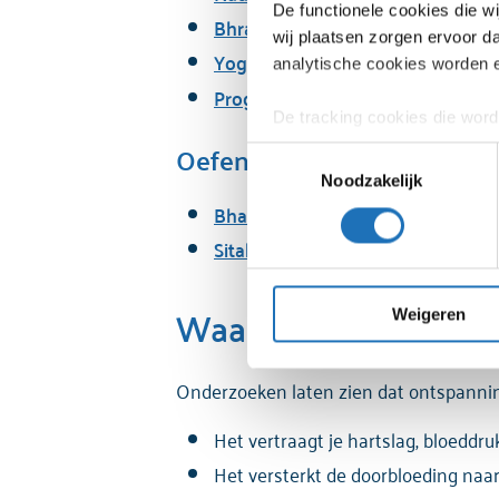
De functionele cookies die w
Bhramari ademhalingsoefening
wij plaatsen zorgen ervoor d
Yoga Nidra
analytische cookies worden 
Progressieve relaxatie
De tracking cookies die word
interesses op te bouwen, zod
Oefeningen voor meer ene
Toestemmingsselectie
gebruikt voor het afspelen v
Noodzakelijk
besturingssysteem, schermre
Bhastrika ademhalingsoefening
accountinformatie) met 6 par
Sitali ademhalingsoefening
de toestemming weigeren. Dit
Waarom ontspannin
Je kunt je toestemming altijd
Weigeren
Voor een uitgebreide uitleg 
Onderzoeken laten zien dat ontspanni
Een uitgebreide uitleg over 
Het vertraagt je hartslag, bloeddr
Het versterkt de doorbloeding naar 