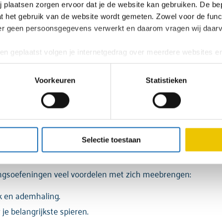
ij plaatsen zorgen ervoor dat je de website kan gebruiken. De be
at het gebruik van de website wordt gemeten. Zowel voor de funct
er geen persoonsgegevens verwerkt en daarom vragen wij daar
en geplaatst volgen je internetgedrag over meerdere websites en
at je gepersonaliseerde advertenties en content te zien krijgt. 
rgie
an de video's. Wij delen deze persoonsgegevens (Je IP-adres, 
Voorkeuren
Statistieken
solutie, apparaat kenmerken, bezoekgedrag, locatiegegevens e
tners (Google, Meta, Hotjar, Mouseflow, Youtube en Vimeo). Wanne
 betekent echter dat je de video’s niet op onze website kunt bek
gsoefeningen?
 intrekken/wijzigen via de zwevende knop die altijd linksonder in 
Selectie toestaan
over onze cookies, kun je ons
cookiebeleid
raadplegen.
ngsoefeningen veel voordelen met zich meebrengen:
de verwerking van persoonsgegevens, lees je in onze
privacyver
uk en ademhaling.
je belangrijkste spieren.