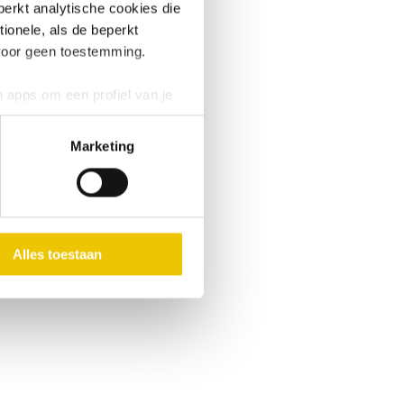
perkt analytische cookies die
ionele, als de beperkt
voor geen toestemming.
 apps om een profiel van je
Ook worden overige cookies
browsergegevens, type
Marketing
n eventuele
er je dat niet wilt, kun je
ijken.
beeld is.
Alles toestaan
klaring
.