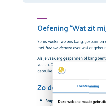
Oefening “Wat zit mi
Soms voelen we ons bang, gespannen of v
met
hoe we denken
over wat er gebeurt
Als je vaak erg gespannen of bang bent
voelen. Omdat onze gedachten vaak sup
gebruiken. Dat kan je helpen om uit t
Zo doe je dat:
Toestemming
Stap 1
: Pak een pen en papier. Schr
Deze website maakt gebruik