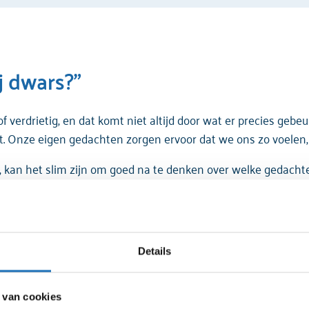
j dwars?”
erdrietig, en dat komt niet altijd door wat er precies gebeu
. Onze eigen gedachten zorgen ervoor dat we ons zo voelen, n
, kan het slim zijn om goed na te denken over welke gedachte
er snel en automatisch in ons opkomen, kan het handig zij
e zoeken waar die gevoelens precies vandaan komen.
Details
ijf nu als eerste op welke
gebeurtenis
ervoor heeft gezorgd da
 van cookies